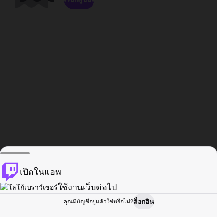
เปิดในแอพ
ใช้งานเว็บต่อไป
ล็อกอิน
คุณมีบัญชีอยู่แล้วใช่หรือไม่?
หน้าแรก
เรียกดู
กิจกรรม
โปรไฟล์