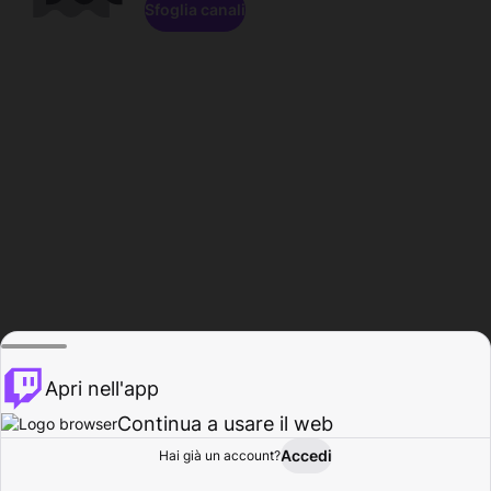
Sfoglia canali
Apri nell'app
Continua a usare il web
Accedi
Hai già un account?
Base
Sfoglia
Attività
Profilo