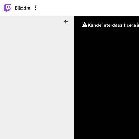
⌥
P
Bläddra
Kunde inte klassificera 