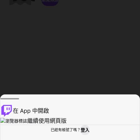
在 App 中開啟
繼續使用網頁版
登入
已經有帳號了嗎？
創作者基地
瀏覽
活動紀錄
個人檔案