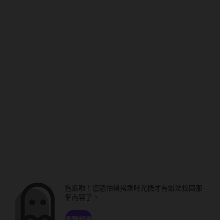
抱歉啦！您恐怕得搭乘時光機才有辦法找回那
個內容了。
瀏覽頻道