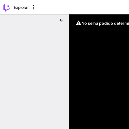
⌥
P
Explorar
No se ha podido determin