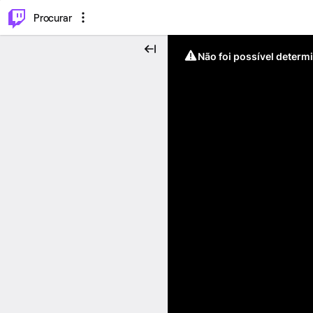
.
⌥
P
Procurar
Não foi possível determ