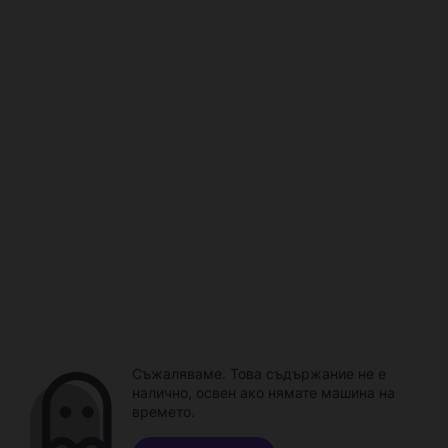
Съжаляваме. Това съдържание не е
налично, освен ако нямате машина на
времето.