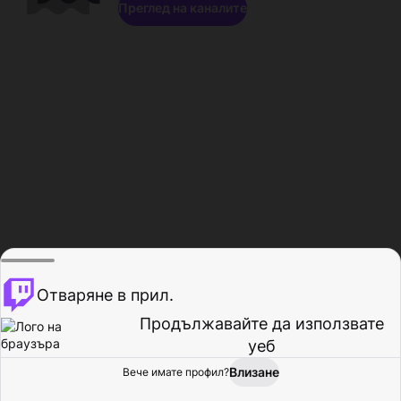
Преглед на каналите
Отваряне в прил.
Продължавайте да използвате
уеб
Влизане
Вече имате профил?
Начало
Преглед
Активност
Профил