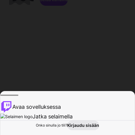
Avaa sovelluksessa
Jatka selaimella
Kirjaudu sisään
Onko sinulla jo tili?
Koti
Selaa
Toiminta
Profiili