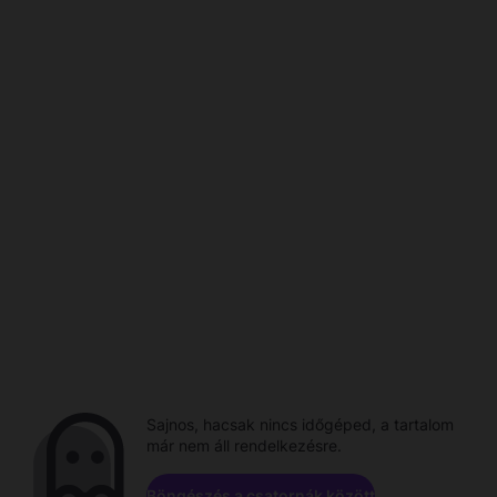
Sajnos, hacsak nincs időgéped, a tartalom
már nem áll rendelkezésre.
Böngészés a csatornák között