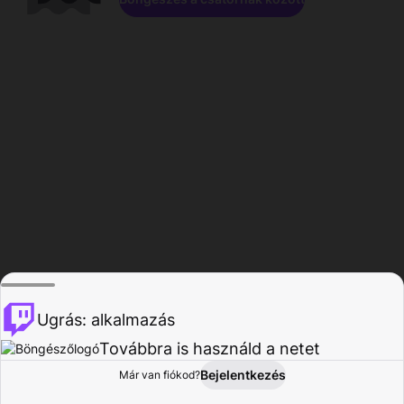
Ugrás: alkalmazás
Továbbra is használd a netet
Bejelentkezés
Már van fiókod?
Főoldal
Böngészés
Tevékenység
Profil