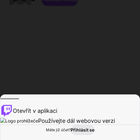
Otevřít v aplikaci
Používejte dál webovou verzi
Přihlásit se
Máte již účet?
Domů
Procházet
Aktivita
Profil