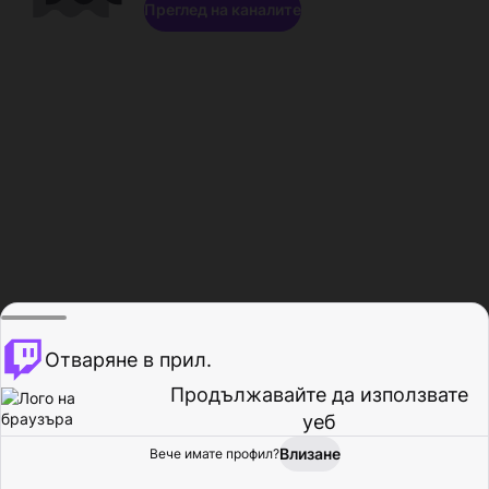
Преглед на каналите
Отваряне в прил.
Продължавайте да използвате
уеб
Влизане
Вече имате профил?
Начало
Преглед
Активност
Профил