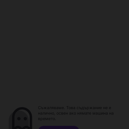
Съжаляваме. Това съдържание не е
налично, освен ако нямате машина на
времето.