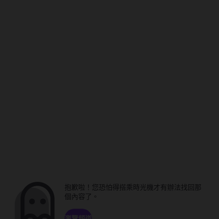
抱歉啦！您恐怕得搭乘時光機才有辦法找回那
個內容了。
瀏覽頻道