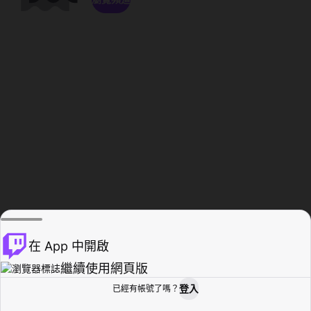
在 App 中開啟
繼續使用網頁版
登入
已經有帳號了嗎？
創作者基地
瀏覽
活動紀錄
個人檔案