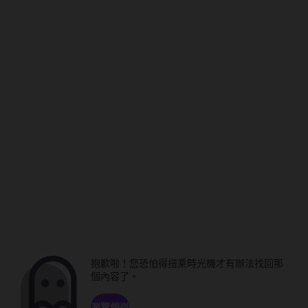
抱歉啦！您恐怕得搭乘時光機才有辦法找回那
個內容了。
瀏覽頻道