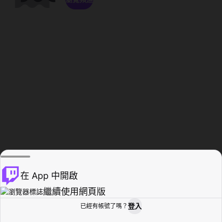
在 App 中開啟
繼續使用網頁版
登入
已經有帳號了嗎？
創作者基地
瀏覽
活動紀錄
個人檔案