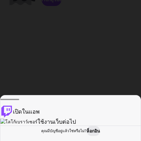
เปิดในแอพ
ใช้งานเว็บต่อไป
ล็อกอิน
คุณมีบัญชีอยู่แล้วใช่หรือไม่?
หน้าแรก
เรียกดู
กิจกรรม
โปรไฟล์