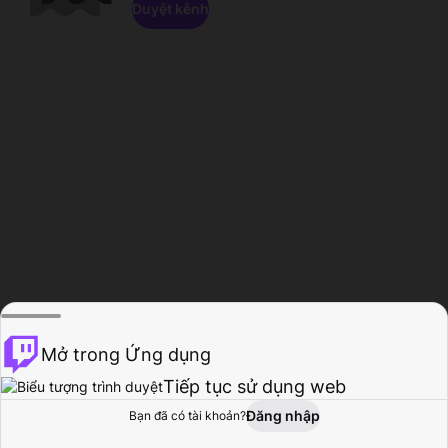
Duyệt kênh
Mở trong Ứng dụng
Tiếp tục sử dụng web
Đăng nhập
Bạn đã có tài khoản?
Trang chủ
Duyệt
Hoạt động
Hồ sơ