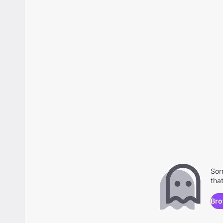
Sor
tha
Bro