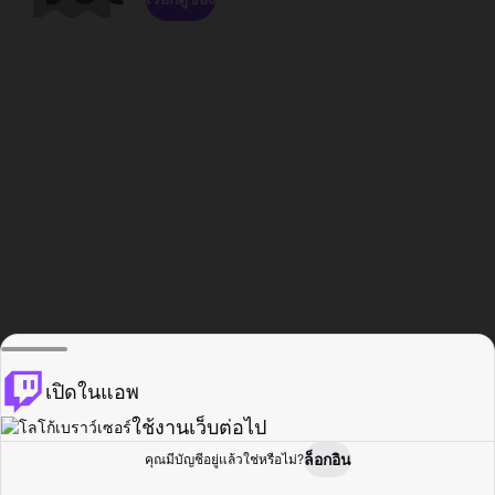
เปิดในแอพ
ใช้งานเว็บต่อไป
ล็อกอิน
คุณมีบัญชีอยู่แล้วใช่หรือไม่?
หน้าแรก
เรียกดู
กิจกรรม
โปรไฟล์