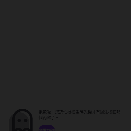
抱歉啦！您恐怕得搭乘時光機才有辦法找回那
個內容了。
瀏覽頻道