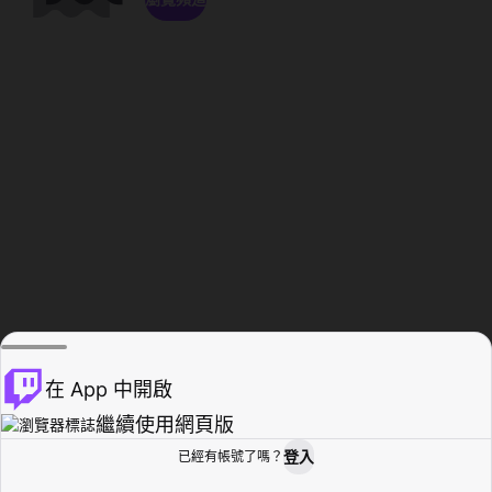
在 App 中開啟
繼續使用網頁版
登入
已經有帳號了嗎？
創作者基地
瀏覽
活動紀錄
個人檔案