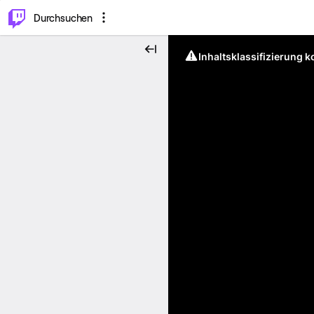
.
⌥
P
Durchsuchen
Inhaltsklassifizierung 