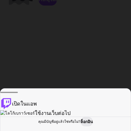
เปิดในแอพ
ใช้งานเว็บต่อไป
ล็อกอิน
คุณมีบัญชีอยู่แล้วใช่หรือไม่?
หน้าแรก
เรียกดู
กิจกรรม
โปรไฟล์