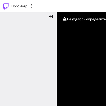
.
⌥
P
Просмотр
Не удалось определит