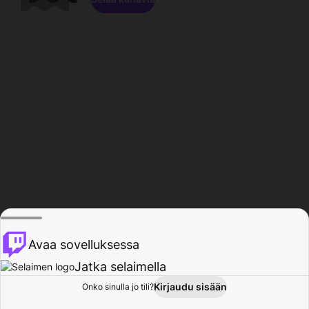
Avaa sovelluksessa
Jatka selaimella
Kirjaudu sisään
Onko sinulla jo tili?
Koti
Selaa
Toiminta
Profiili