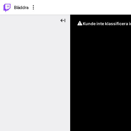
⌥
P
Bläddra
Kunde inte klassificera 