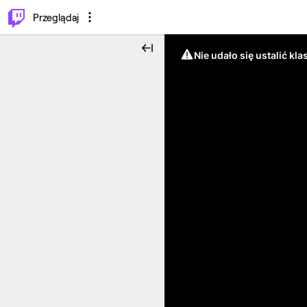
…
⌥
P
Przeglądaj
Nie udało się ustalić klas