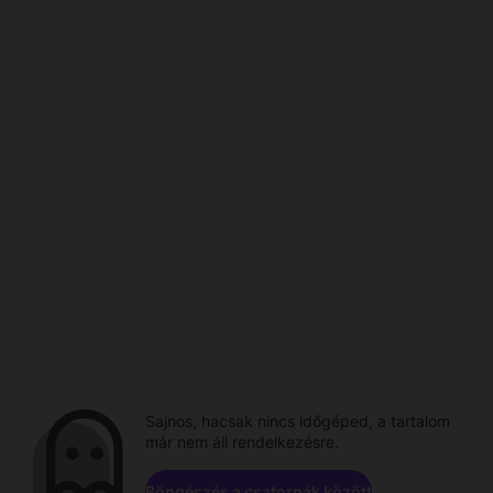
Sajnos, hacsak nincs időgéped, a tartalom
már nem áll rendelkezésre.
Böngészés a csatornák között