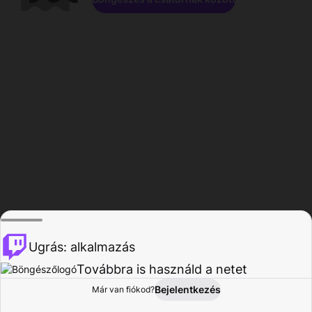
Ugrás: alkalmazás
Továbbra is használd a netet
Bejelentkezés
Már van fiókod?
Főoldal
Böngészés
Tevékenység
Profil