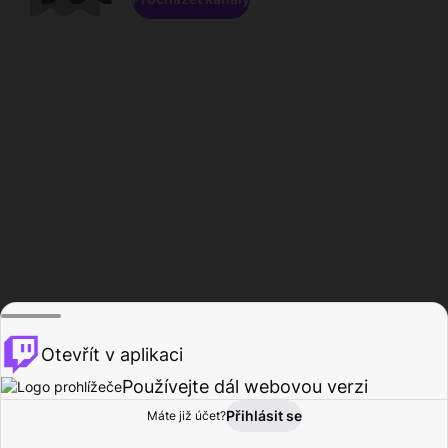
Otevřít v aplikaci
Používejte dál webovou verzi
Přihlásit se
Máte již účet?
Domů
Procházet
Aktivita
Profil