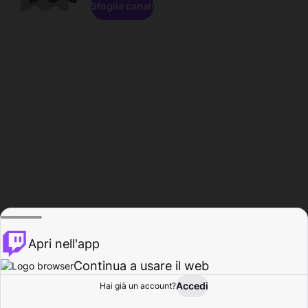
Sfoglia canali
Apri nell'app
Continua a usare il web
Accedi
Hai già un account?
Base
Sfoglia
Attività
Profilo