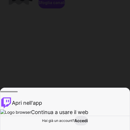
Sfoglia canali
Apri nell'app
Continua a usare il web
Accedi
Hai già un account?
Base
Sfoglia
Attività
Profilo