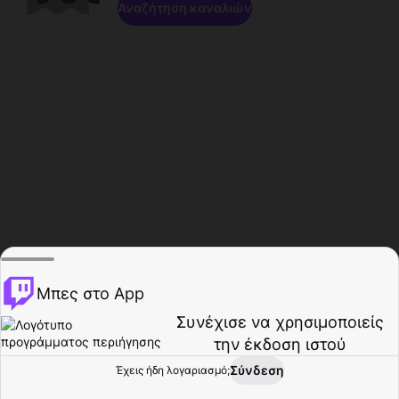
Αναζήτηση καναλιών
Μπες στο App
Συνέχισε να χρησιμοποιείς
την έκδοση ιστού
Σύνδεση
Έχεις ήδη λογαριασμό;
Αρχική σελίδα
Περιήγηση
Δραστηριότητα
Προφίλ