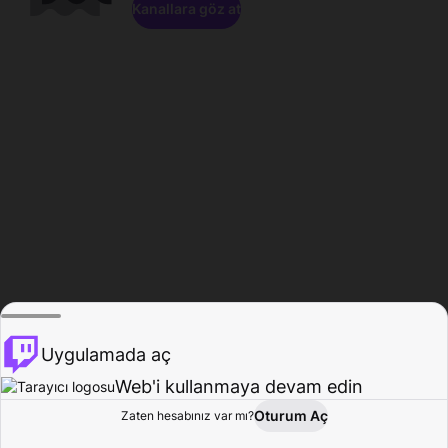
Kanallara göz at
Uygulamada aç
Web'i kullanmaya devam edin
Oturum Aç
Zaten hesabınız var mı?
Ana Sayfa
Gözat
Aktivite
Profil