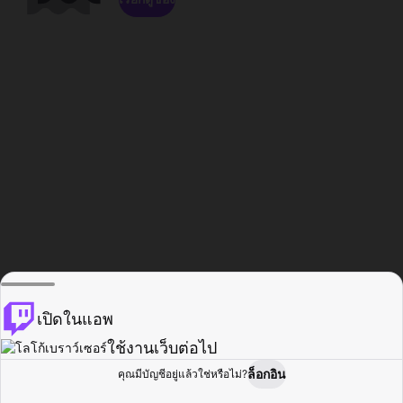
เปิดในแอพ
ใช้งานเว็บต่อไป
ล็อกอิน
คุณมีบัญชีอยู่แล้วใช่หรือไม่?
หน้าแรก
เรียกดู
กิจกรรม
โปรไฟล์