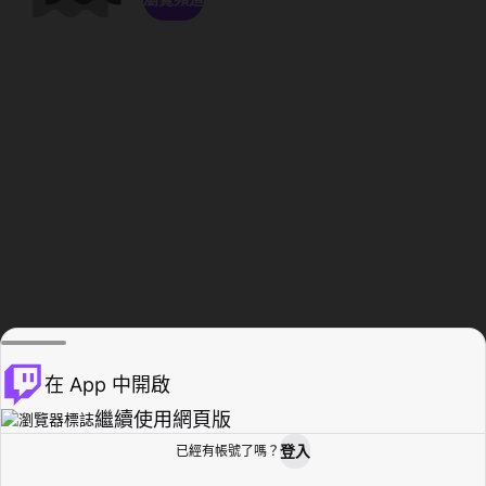
在 App 中開啟
繼續使用網頁版
登入
已經有帳號了嗎？
創作者基地
瀏覽
活動紀錄
個人檔案