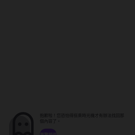
抱歉啦！您恐怕得搭乘時光機才有辦法找回那
個內容了。
瀏覽頻道