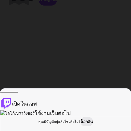
เปิดในแอพ
ใช้งานเว็บต่อไป
ล็อกอิน
คุณมีบัญชีอยู่แล้วใช่หรือไม่?
หน้าแรก
เรียกดู
กิจกรรม
โปรไฟล์