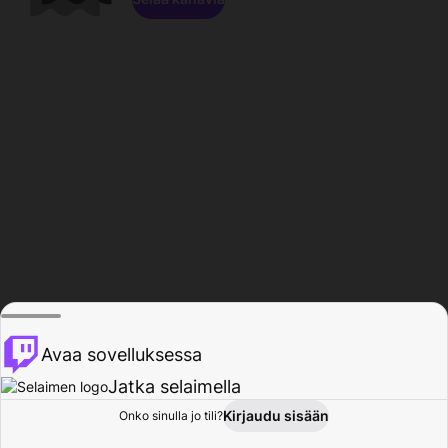
Avaa sovelluksessa
Jatka selaimella
Kirjaudu sisään
Onko sinulla jo tili?
Koti
Selaa
Toiminta
Profiili