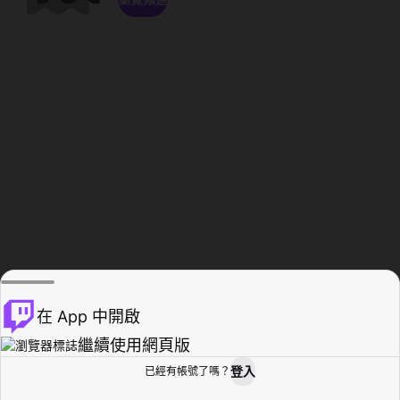
在 App 中開啟
繼續使用網頁版
登入
已經有帳號了嗎？
創作者基地
瀏覽
活動紀錄
個人檔案