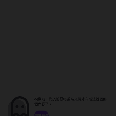
抱歉啦！您恐怕得搭乘時光機才有辦法找回那
個內容了。
瀏覽頻道