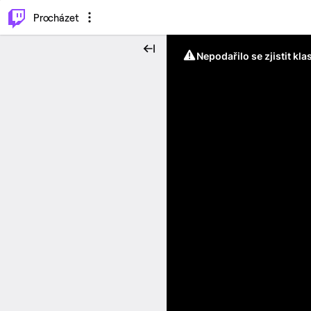
..
⌥
P
Procházet
Nepodařilo se zjistit kla