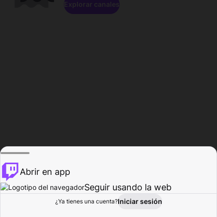
Explorar canales
Abrir en app
Seguir usando la web
Iniciar sesión
Página del
¿Ya tienes una cuenta?
Explorar
Actividad
Perfil
Creador