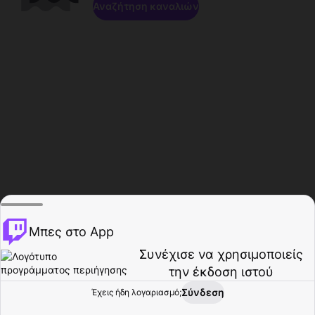
Αναζήτηση καναλιών
Μπες στο App
Συνέχισε να χρησιμοποιείς
την έκδοση ιστού
Σύνδεση
Έχεις ήδη λογαριασμό;
Αρχική σελίδα
Περιήγηση
Δραστηριότητα
Προφίλ