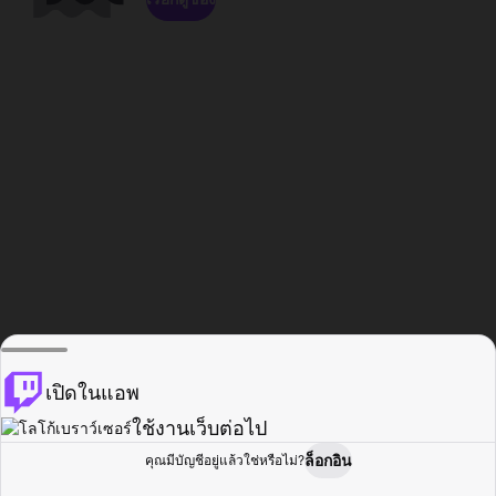
เปิดในแอพ
ใช้งานเว็บต่อไป
ล็อกอิน
คุณมีบัญชีอยู่แล้วใช่หรือไม่?
หน้าแรก
เรียกดู
กิจกรรม
โปรไฟล์