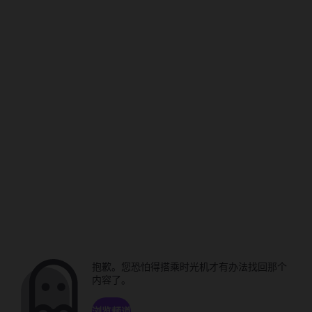
抱歉。您恐怕得搭乘时光机才有办法找回那个
内容了。
浏览频道