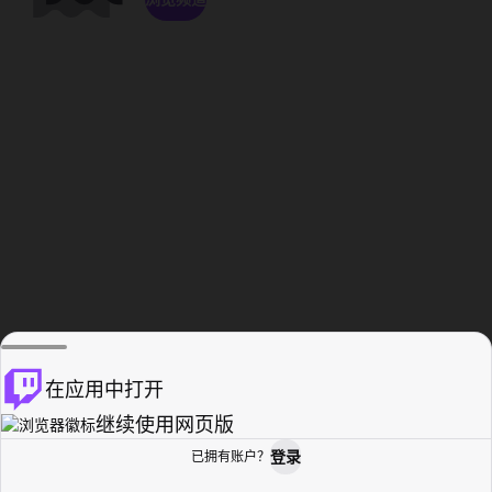
在应用中打开
继续使用网页版
登录
已拥有账户？
主页
浏览
活动纪录
个人资料