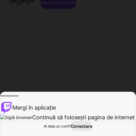
Răsfoiește canale
Mergi în aplicație
Continuă să folosești pagina de internet
Conectare
Ai deja un cont?
Acasă
Răsfoire
Activitate
Profil