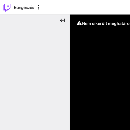
⌥
P
Böngészés
Nem sikerült meghatáro