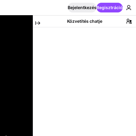
Bejelentkezés
Regisztráció
Közvetítés chatje