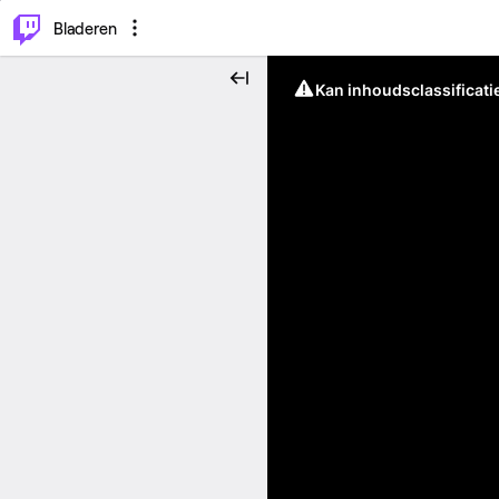
⌥
P
Bladeren
Kan inhoudsclassificati