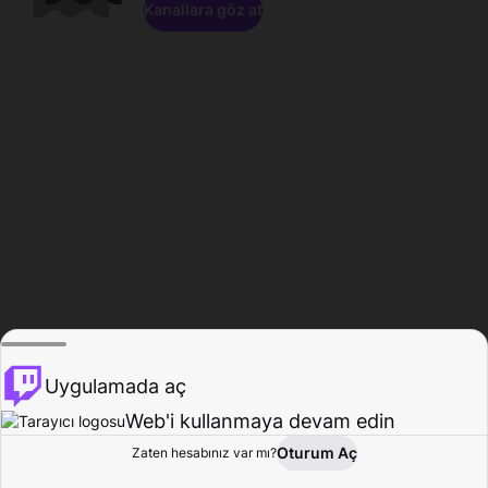
Kanallara göz at
Uygulamada aç
Web'i kullanmaya devam edin
Oturum Aç
Zaten hesabınız var mı?
Ana Sayfa
Gözat
Aktivite
Profil