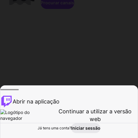
Procurar canais
Abrir na aplicação
Continuar a utilizar a versão
web
Iniciar sessão
Já tens uma conta?
Página inicial
Procurar
Atividade
Perfil