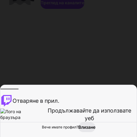
Преглед на каналите
Отваряне в прил.
Продължавайте да използвате
уеб
Влизане
Вече имате профил?
Начало
Преглед
Активност
Профил