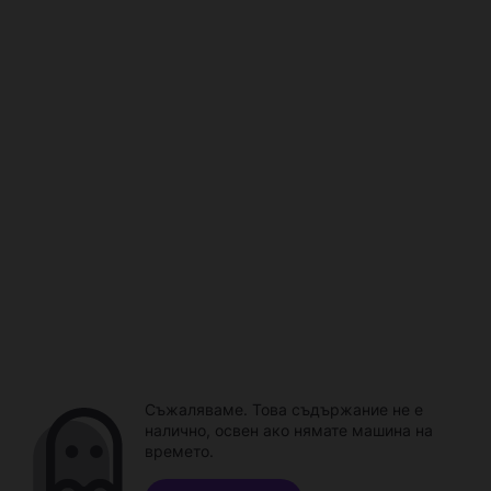
Съжаляваме. Това съдържание не е
налично, освен ако нямате машина на
времето.