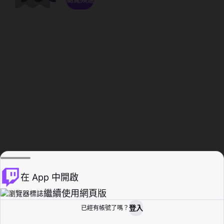
在 App 中開啟
繼續使用網頁版
登入
已經有帳號了嗎？
創作者基地
瀏覽
活動紀錄
個人檔案