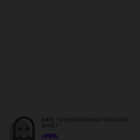
抱歉啦！您恐怕得搭乘時光機才有辦法找回那
個內容了。
瀏覽頻道