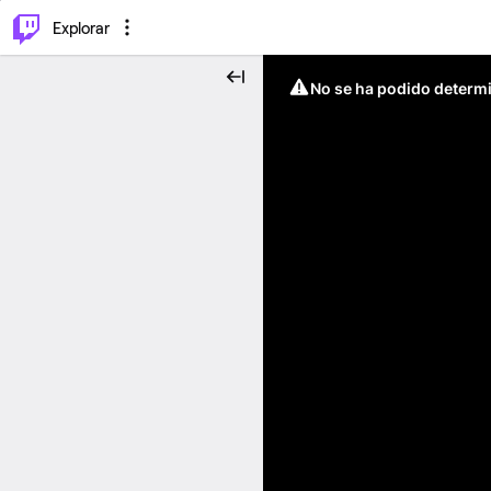
⌥
P
Explorar
No se ha podido determin