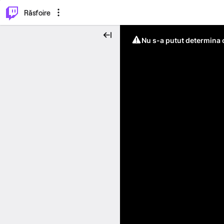
⌥
P
Răsfoire
Nu s-a putut determina c