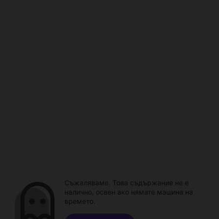
Съжаляваме. Това съдържание не е
налично, освен ако нямате машина на
времето.