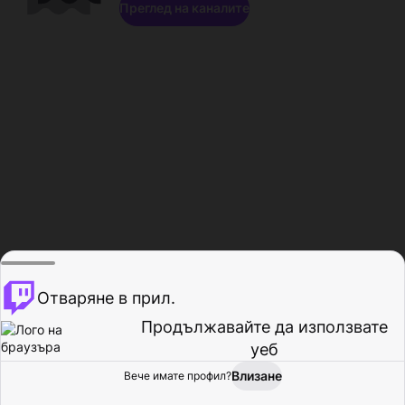
Преглед на каналите
Отваряне в прил.
Продължавайте да използвате
уеб
Влизане
Вече имате профил?
Начало
Преглед
Активност
Профил